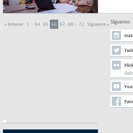
Síguenos
…
…
« Anterior
1
64
65
66
67
68
72
Siguiente »
Ins
Twit
Flic
Gale
You
Fac