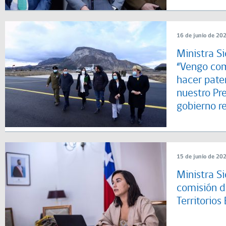
16 de junio de 20
Ministra Si
“Vengo com
hacer pate
nuestro Pr
gobierno re
15 de junio de 20
Ministra S
comisión d
Territorios