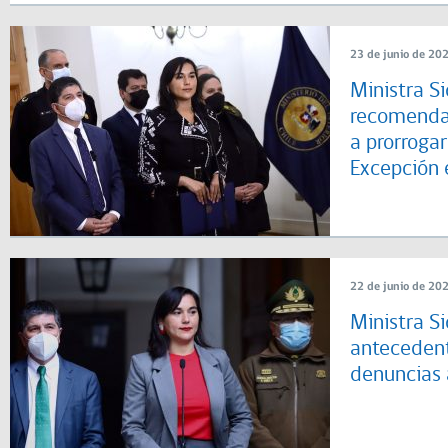
23 de junio de 20
Ministra S
recomendar
a prorrogar
Excepción 
22 de junio de 20
Ministra S
antecedent
denuncias 