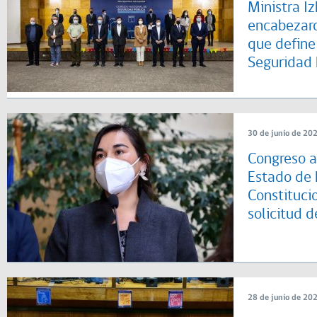
Ministra Iz
encabezaro
que define
Seguridad 
30 de junio de 20
Congreso a
Estado de 
Constituci
solicitud 
28 de junio de 20