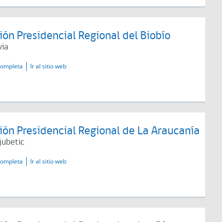
ón Presidencial Regional del Biobío
via
completa
Ir al sitio web
ón Presidencial Regional de La Araucanía
jubetic
completa
Ir al sitio web