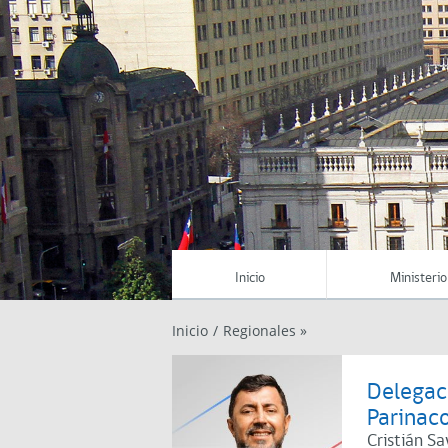
Inicio
Ministerio
Inicio
/
Regionales »
Delegaci
Parinac
Cristián Sa