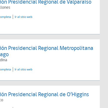
ón Presidencial Regional de Valparaíso
llones
completa
Ir al sitio web
ión Presidencial Regional Metropolitana
iago
dina
completa
Ir al sitio web
ón Presidencial Regional de O’Higgins
to