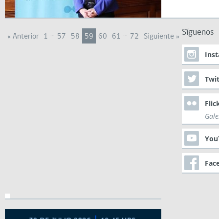
Síguenos
…
…
« Anterior
1
57
58
59
60
61
72
Siguiente »
Ins
Twit
Flic
Gale
You
Fac