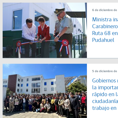
6 de diciembre de
Ministra i
Carabinero
Ruta 68 en
Pudahuel
5 de diciembre de
Gobiernos 
la importa
rápido en l
ciudadanía
trabajo en