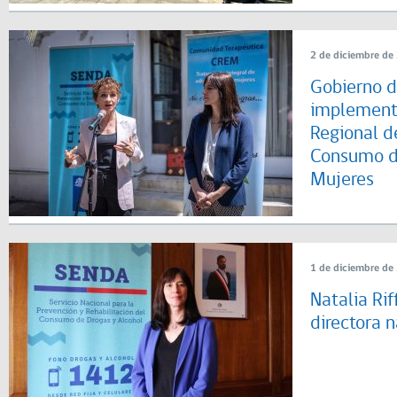
2 de diciembre de
Gobierno d
implement
Regional d
Consumo d
Mujeres
1 de diciembre de
Natalia Ri
directora 