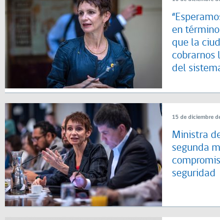
“Esperamo
en término
que la ciu
cobrarnos 
del sistema
15 de diciembre d
Ministra de
segunda m
compromiso
seguridad