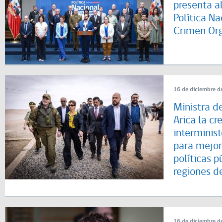
presenta al
Política Na
Crimen Or
16 de diciembre d
Ministra de
Arica la cr
interminist
para mejora
políticas p
regiones d
16 de diciembre d