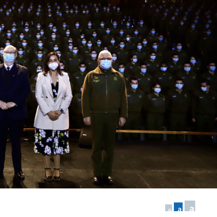
a
a
a