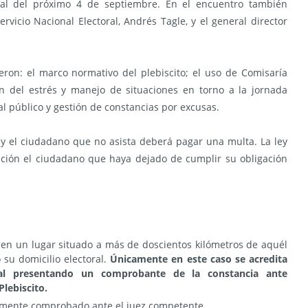
onal del próximo 4 de septiembre. En el encuentro también
rvicio Nacional Electoral, Andrés Tagle, y el general director
eron: el marco normativo del plebiscito; el uso de Comisaría
ón del estrés y manejo de situaciones en torno a la jornada
 al público y gestión de constancias por excusas.
, y el ciudadano que no asista deberá pagar una multa. La ley
nción el ciudadano que haya dejado de cumplir su obligación
o en un lugar situado a más de doscientos kilómetros de aquél
 su domicilio electoral.
Únicamente en este caso se acredita
cal presentando un comprobante de la constancia ante
Plebiscito.
mente comprobado ante el juez competente.