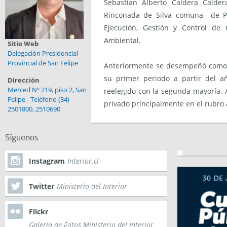
Sebastian Alberto Caldera Calder
Rinconada de Silva comuna de Pu
Ejecución, Gestión y Control de
Ambiental.
Sitio Web
Delegación Presidencial
Provincial de San Felipe
Anteriormente se desempeñó como 
su primer periodo a partir del a
Dirección
Merced Nº 219, piso 2, San
reelegido con la segunda mayoría. 
Felipe - Teléfono (34)
privado principalmente en el rubro a
2501800, 2510690
Síguenos
Instagram
Interior.cl
Twitter
Ministerio del Interior
Flickr
Galería de Fotos Ministerio del Interior