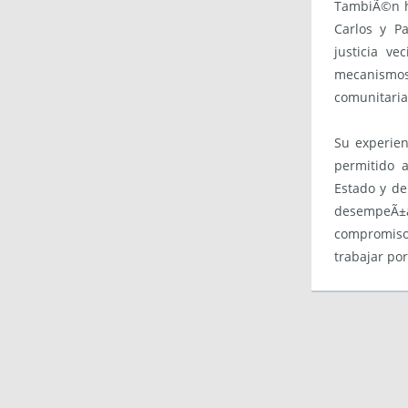
TambiÃ©n h
Carlos y P
justicia ve
mecanismos 
comunitaria
Su experien
permitido 
Estado y de
desempeÃ±a
compromiso
trabajar por