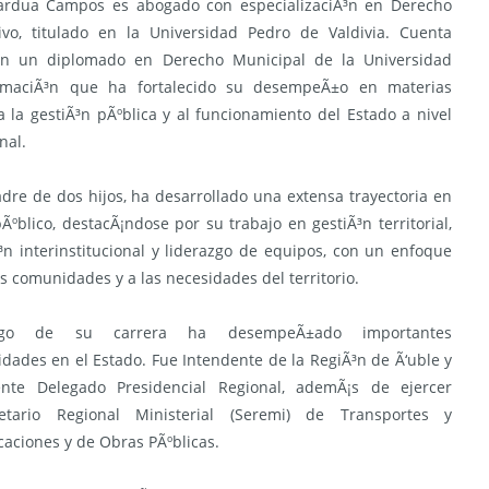
 Jardua Campos es abogado con especializaciÃ³n en Derecho
ivo, titulado en la Universidad Pedro de Valdivia. Cuenta
n un diplomado en Derecho Municipal de la Universidad
ormaciÃ³n que ha fortalecido su desempeÃ±o en materias
a la gestiÃ³n pÃºblica y al funcionamiento del Estado a nivel
nal.
dre de dos hijos, ha desarrollado una extensa trayectoria en
pÃºblico, destacÃ¡ndose por su trabajo en gestiÃ³n territorial,
³n interinstitucional y liderazgo de equipos, con un enfoque
s comunidades y a las necesidades del territorio.
go de su carrera ha desempeÃ±ado importantes
idades en el Estado. Fue Intendente de la RegiÃ³n de Ã‘uble y
ente Delegado Presidencial Regional, ademÃ¡s de ejercer
tario Regional Ministerial (Seremi) de Transportes y
aciones y de Obras PÃºblicas.