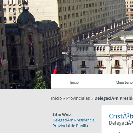
Inicio
Ministerio
Inicio
»
Provinciales
»
DelegaciÃ³n Preside
Sitio Web
CristÃ³b
DelegaciÃ³n Presidencial
DelegaciÃ³n
Provincial de Punilla