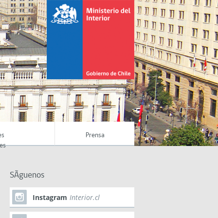
es
Prensa
es
SÃ­guenos
Instagram
Interior.cl