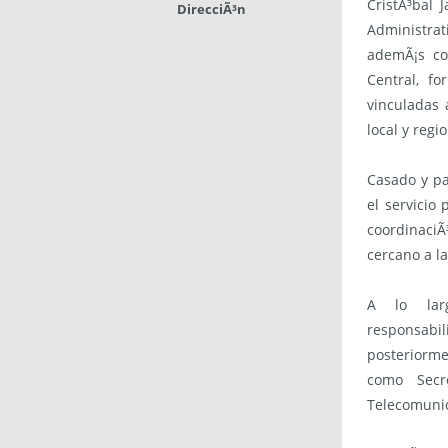
CristÃ³bal
DirecciÃ³n
Administrat
ademÃ¡s co
Central, f
vinculadas 
local y regio
Casado y pa
el servicio 
coordinaciÃ
cercano a la
A lo lar
responsabil
posteriorm
como Secre
Telecomunic