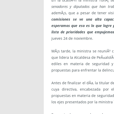
En la ocasiÃ³n la ministra TohÃ¡ 
senadores y diputados que han tra
ademÃ¡s, que a pesar de tener visi
comisiones se ve una alta capac
esperamos que eso es lo que logre 
lista de prioridades que empujemos
jueves 24 de noviembre.
MÃ¡s tarde, la ministra se reuniÃ³ 
que lidera la Alcaldesa de PeÃ±alolÃ©
ediles en materia de seguridad 
propuestas para enfrentar la delincue
Antes de finalizar el dÃ­a, la titular
cuya directiva, encabezada por e
propuestas en materia de seguridad,
los ejes presentados por la ministra