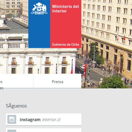
es
Prensa
es
SÃ­guenos
Instagram
Interior.cl