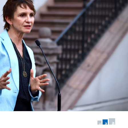
a
a
a