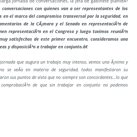
arga jornada de conversaciones, la jefa de gabinete planteÃ³
s conversaciones con quienes van a ser representantes de los
ios en el marco del compromiso transversal por la seguridad, en
mentarios de la CÃ¡mara y el Senado en representaciÃ³n de
ienen representaciÃ³n en el Congreso y luego tuvimos reuniÃ³n
uy satisfechos de este primer encuentro, consideramos una
as y disposiciÃ³n a trabajar en conjunto.â€
 jornada que augura un trabajo muy intenso, vemos una Ã¡nimo y
no se veÃ­a en materia de seguridad, todos manifestaron su
staron sus puntos de vista que no siempre son concordantes…lo que
la comprobaciÃ³n de que sin trabajar en conjunto no podemos