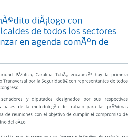
nÃ©dito diÃ¡logo con
lcaldes de todos los sectores
vanzar en agenda comÃºn de
uridad PÃºblica, Carolina TohÃ¡, encabezÃ³ hoy la primera
Transversal por la Seguridadâ€ con representantes de todos
 Congreso.
 senadores y diputados designados por sus respectivas
las bases de la metodologÃ­a de trabajo para las prÃ³ximas
a de reuniones con el objetivo de cumplir el compromiso de
ino del aÃ±o.