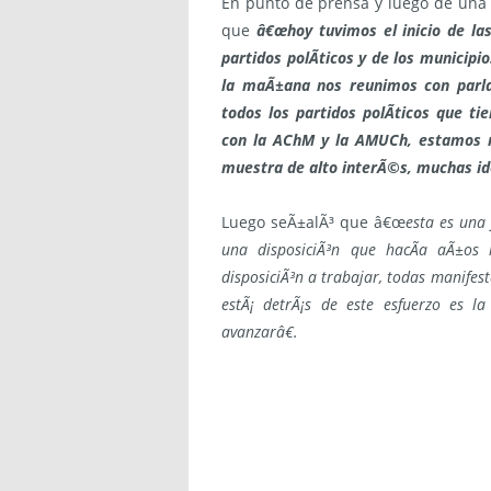
En punto de prensa y luego de una l
que
â€œhoy tuvimos el inicio de la
partidos polÃ­ticos y de los municip
la maÃ±ana nos reunimos con parla
todos los partidos polÃ­ticos que t
con la AChM y la AMUCh, estamos m
muestra de alto interÃ©s, muchas ide
Luego seÃ±alÃ³ que â€œ
esta es una
una disposiciÃ³n que hacÃ­a aÃ±os 
disposiciÃ³n a trabajar, todas manife
estÃ¡ detrÃ¡s de este esfuerzo es 
avanzarâ€.