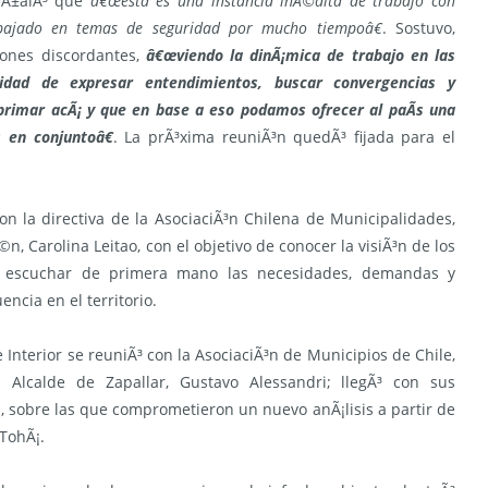
seÃ±alÃ³ que
â€œesta es una instancia inÃ©dita de trabajo con
bajado en temas de seguridad por mucho tiempoâ€
. Sostuvo,
ones discordantes,
â€œviendo la dinÃ¡mica de trabajo en las
idad de expresar entendimientos, buscar convergencias y
primar acÃ¡ y que en base a eso podamos ofrecer al paÃ­s una
 en conjuntoâ€
. La prÃ³xima reuniÃ³n quedÃ³ fijada para el
con la directiva de la AsociaciÃ³n Chilena de Municipalidades,
n, Carolina Leitao, con el objetivo de conocer la visiÃ³n de los
y escuchar de primera mano las necesidades, demandas y
ncia en el territorio.
 de Interior se reuniÃ³ con la AsociaciÃ³n de Municipios de Chile,
l Alcalde de Zapallar, Gustavo Alessandri; llegÃ³ con sus
 sobre las que comprometieron un nuevo anÃ¡lisis a partir de
 TohÃ¡.