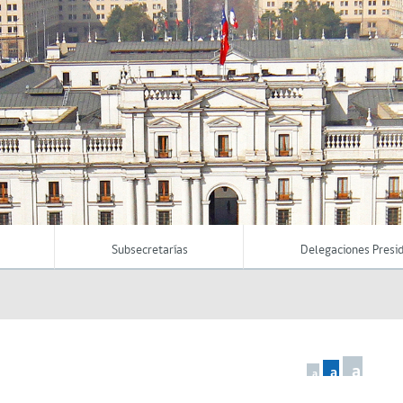
Subsecretarías
Delegaciones Presid
a
a
a