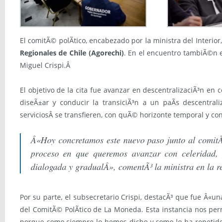
El comitÃ© polÃ­tico, encabezado por la ministra del Interior, 
Regionales de Chile (Agorechi)
. En el encuentro tambiÃ©n e
Miguel Crispi.Â
El objetivo de la cita fue avanzar en descentralizaciÃ³n en 
diseÃ±ar y conducir la transiciÃ³n a un paÃ­s descentra
servicios
Â se transfieren, con quÃ© horizonte temporal y co
Â«Hoy concretamos este nuevo paso junto al comitÃ©
proceso en que queremos avanzar con celeridad, 
dialogada y gradualÂ», comentÃ³ la ministra en la r
Por su parte, el subsecretario Crispi, destacÃ³ que fue Â«u
del ComitÃ© PolÃ­tico de La Moneda. Esta instancia nos pe
porque como siempre lo hemos dicho y como lo ha repetido