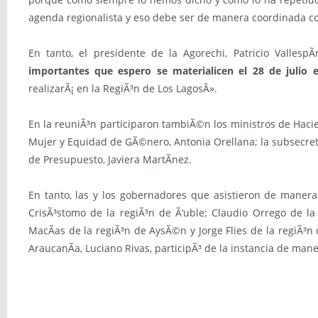
agenda regionalista y eso debe ser de manera coordinada c
En tanto, el presidente de la Agorechi, Patricio VallespÃ
importantes que espero se materialicen el 28 de julio 
realizarÃ¡ en la RegiÃ³n de Los LagosÂ».
En la reuniÃ³n participaron tambiÃ©n los ministros de Hacie
Mujer y Equidad de GÃ©nero, Antonia Orellana; la subsecreta
de Presupuesto, Javiera MartÃ­nez.
En tanto, las y los gobernadores que asistieron de manera 
CrisÃ³stomo de la regiÃ³n de Ã‘uble; Claudio Orrego de la 
MacÃ­as de la regiÃ³n de AysÃ©n y Jorge Flies de la regiÃ³n
AraucanÃ­a, Luciano Rivas, participÃ³ de la instancia de mane