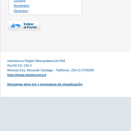
Octubre
Noviembre
Diciembre
Intendencia Región Metropolitana,Int-RM
Rut:60.511.130-0
Moneda Esq. Morandé-Santiago - Teléfonos :(56+2) 6765839
http://www.interior.gov.cl
Descargar plug-ins y programas de visualización