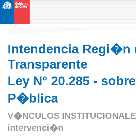
Intendencia Regi�n 
Transparente
Ley N° 20.285 - sobr
P�blica
V�NCULOS INSTITUCIONALES -
intervenci�n