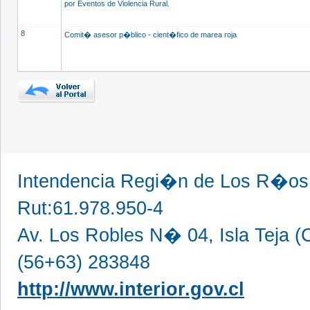
por Eventos de Violencia Rural.
8
Comit� asesor p�blico - cient�fico de marea roja
Intendencia Regi�n de Los R�os,
Rut:61.978.950-4
Av. Los Robles N� 04, Isla Teja (C
(56+63) 283848
http://www.interior.gov.cl