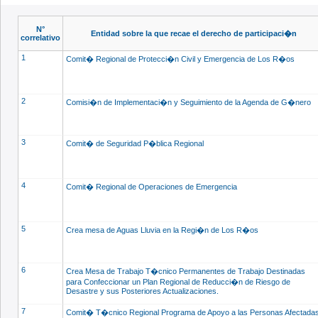
N°
Entidad sobre la que recae el derecho de participaci�n
correlativo
1
Comit� Regional de Protecci�n Civil y Emergencia de Los R�os
2
Comisi�n de Implementaci�n y Seguimiento de la Agenda de G�nero
3
Comit� de Seguridad P�blica Regional
4
Comit� Regional de Operaciones de Emergencia
5
Crea mesa de Aguas Lluvia en la Regi�n de Los R�os
6
Crea Mesa de Trabajo T�cnico Permanentes de Trabajo Destinadas
para Confeccionar un Plan Regional de Reducci�n de Riesgo de
Desastre y sus Posteriores Actualizaciones.
7
Comit� T�cnico Regional Programa de Apoyo a las Personas Afectada