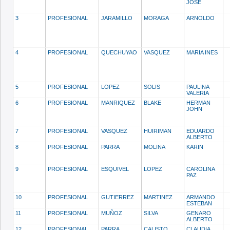
JOSE
3
PROFESIONAL
JARAMILLO
MORAGA
ARNOLDO
4
PROFESIONAL
QUECHUYAO
VASQUEZ
MARIA INES
5
PROFESIONAL
LOPEZ
SOLIS
PAULINA
VALERIA
6
PROFESIONAL
MANRIQUEZ
BLAKE
HERMAN
JOHN
7
PROFESIONAL
VASQUEZ
HUIRIMAN
EDUARDO
ALBERTO
8
PROFESIONAL
PARRA
MOLINA
KARIN
9
PROFESIONAL
ESQUIVEL
LOPEZ
CAROLINA
PAZ
10
PROFESIONAL
GUTIERREZ
MARTINEZ
ARMANDO
ESTEBAN
11
PROFESIONAL
MUÑOZ
SILVA
GENARO
ALBERTO
12
PROFESIONAL
PARRA
CALISTO
CLAUDIA