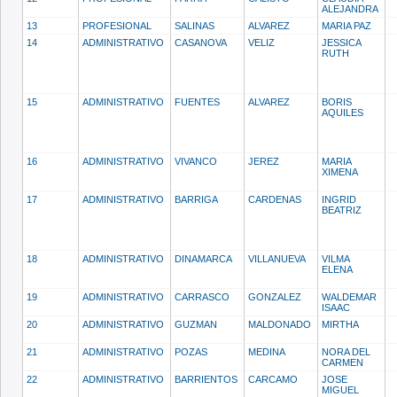
ALEJANDRA
13
PROFESIONAL
SALINAS
ALVAREZ
MARIA PAZ
14
ADMINISTRATIVO
CASANOVA
VELIZ
JESSICA
RUTH
15
ADMINISTRATIVO
FUENTES
ALVAREZ
BORIS
AQUILES
16
ADMINISTRATIVO
VIVANCO
JEREZ
MARIA
XIMENA
17
ADMINISTRATIVO
BARRIGA
CARDENAS
INGRID
BEATRIZ
18
ADMINISTRATIVO
DINAMARCA
VILLANUEVA
VILMA
ELENA
19
ADMINISTRATIVO
CARRASCO
GONZALEZ
WALDEMAR
ISAAC
20
ADMINISTRATIVO
GUZMAN
MALDONADO
MIRTHA
21
ADMINISTRATIVO
POZAS
MEDINA
NORA DEL
CARMEN
22
ADMINISTRATIVO
BARRIENTOS
CARCAMO
JOSE
MIGUEL