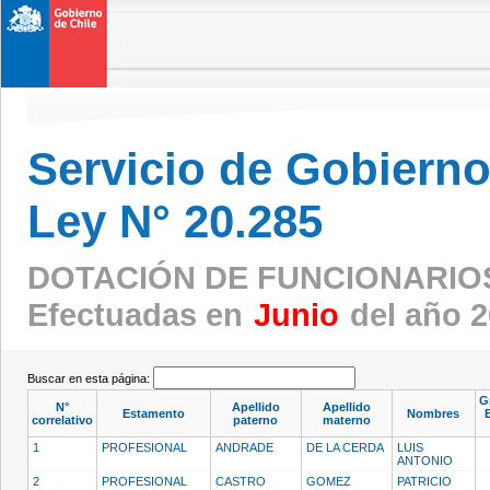
Servicio de Gobierno 
Ley N° 20.285
DOTACIÓN DE FUNCIONARIO
Efectuadas en
Junio
del año 
Buscar en esta página:
G
N°
Apellido
Apellido
Estamento
Nombres
correlativo
paterno
materno
1
PROFESIONAL
ANDRADE
DE LA CERDA
LUIS
ANTONIO
2
PROFESIONAL
CASTRO
GOMEZ
PATRICIO