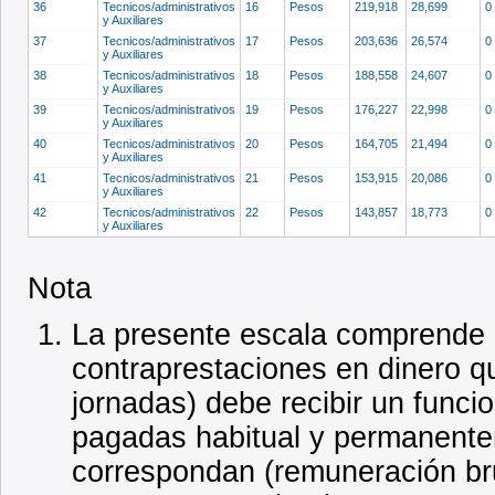
36
Tecnicos/administrativos
16
Pesos
219,918
28,699
0
y Auxiliares
37
Tecnicos/administrativos
17
Pesos
203,636
26,574
0
y Auxiliares
38
Tecnicos/administrativos
18
Pesos
188,558
24,607
0
y Auxiliares
39
Tecnicos/administrativos
19
Pesos
176,227
22,998
0
y Auxiliares
40
Tecnicos/administrativos
20
Pesos
164,705
21,494
0
y Auxiliares
41
Tecnicos/administrativos
21
Pesos
153,915
20,086
0
y Auxiliares
42
Tecnicos/administrativos
22
Pesos
143,857
18,773
0
y Auxiliares
Nota
La presente escala comprende 
contraprestaciones en dinero q
jornadas) debe recibir un funci
pagadas habitual y permanente
correspondan (remuneración br