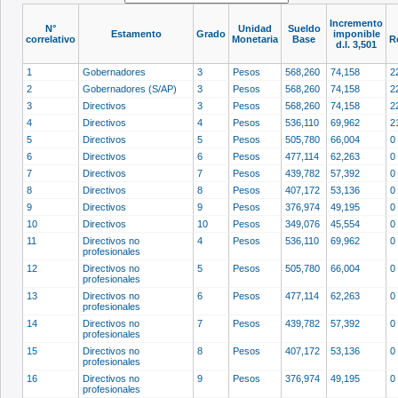
Incremento
N°
Unidad
Sueldo
Estamento
Grado
imponible
correlativo
Monetaria
Base
R
d.l. 3,501
1
Gobernadores
3
Pesos
568,260
74,158
2
2
Gobernadores (S/AP)
3
Pesos
568,260
74,158
2
3
Directivos
3
Pesos
568,260
74,158
2
4
Directivos
4
Pesos
536,110
69,962
2
5
Directivos
5
Pesos
505,780
66,004
0
6
Directivos
6
Pesos
477,114
62,263
0
7
Directivos
7
Pesos
439,782
57,392
0
8
Directivos
8
Pesos
407,172
53,136
0
9
Directivos
9
Pesos
376,974
49,195
0
10
Directivos
10
Pesos
349,076
45,554
0
11
Directivos no
4
Pesos
536,110
69,962
0
profesionales
12
Directivos no
5
Pesos
505,780
66,004
0
profesionales
13
Directivos no
6
Pesos
477,114
62,263
0
profesionales
14
Directivos no
7
Pesos
439,782
57,392
0
profesionales
15
Directivos no
8
Pesos
407,172
53,136
0
profesionales
16
Directivos no
9
Pesos
376,974
49,195
0
profesionales