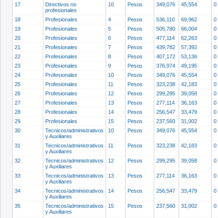
17
Directivos no
10
Pesos
349,076
45,554
0
profesionales
18
Profesionales
4
Pesos
536,110
69,962
0
19
Profesionales
5
Pesos
505,780
66,004
0
20
Profesionales
6
Pesos
477,114
62,263
0
21
Profesionales
7
Pesos
439,782
57,392
0
22
Profesionales
8
Pesos
407,172
53,136
0
23
Profesionales
9
Pesos
376,974
49,195
0
24
Profesionales
10
Pesos
349,076
45,554
0
25
Profesionales
11
Pesos
323,238
42,183
0
26
Profesionales
12
Pesos
299,295
39,058
0
27
Profesionales
13
Pesos
277,114
36,163
0
28
Profesionales
14
Pesos
256,547
33,479
0
29
Profesionales
15
Pesos
237,560
31,002
0
30
Tecnicos/administrativos
10
Pesos
349,076
45,554
0
y Auxiliares
31
Tecnicos/administrativos
11
Pesos
323,238
42,183
0
y Auxiliares
32
Tecnicos/administrativos
12
Pesos
299,295
39,058
0
y Auxiliares
33
Tecnicos/administrativos
13
Pesos
277,114
36,163
0
y Auxiliares
34
Tecnicos/administrativos
14
Pesos
256,547
33,479
0
y Auxiliares
35
Tecnicos/administrativos
15
Pesos
237,560
31,002
0
y Auxiliares