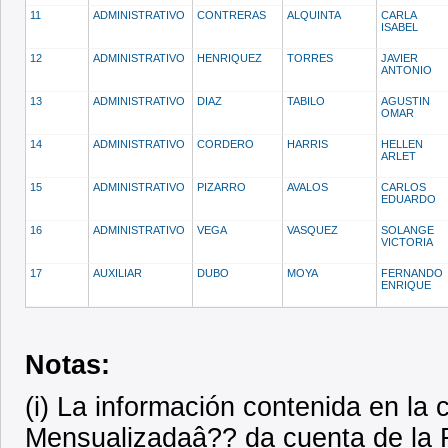
11
ADMINISTRATIVO
CONTRERAS
ALQUINTA
CARLA
ISABEL
12
ADMINISTRATIVO
HENRIQUEZ
TORRES
JAVIER
ANTONIO
13
ADMINISTRATIVO
DIAZ
TABILO
AGUSTIN
OMAR
14
ADMINISTRATIVO
CORDERO
HARRIS
HELLEN
ARLET
15
ADMINISTRATIVO
PIZARRO
AVALOS
CARLOS
EDUARDO
16
ADMINISTRATIVO
VEGA
VASQUEZ
SOLANGE
VICTORIA
17
AUXILIAR
DUBO
MOYA
FERNANDO
ENRIQUE
Notas:
(i) La información contenida en l
Mensualizadaâ?? da cuenta de la R