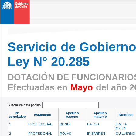
Servicio de Gobierno 
Ley N° 20.285
DOTACIÓN DE FUNCIONARIO
Efectuadas en
Mayo
del año 2
Buscar en esta página:
N°
Apellido
Apellido
Estamento
Nombres
correlativo
paterno
materno
1
PROFESIONAL
BONDI
HAFON
KIM-FA
EDITH
2
PROFESIONAL
ROJAS
IRIBARREN
GUILLERMO