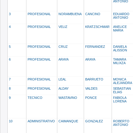
ANTONIO
3
PROFESIONAL
NORAMBUENA
CANCINO
EDUARDO
ANTONIO
4
PROFESIONAL
VELIZ
KRATZSCHMAR
ANELICE
MARIA
5
PROFESIONAL
CRUZ
FERNANDEZ
DANIELA
ALISSON
6
PROFESIONAL
ARAYA
ARAYA
TAMARA
MILIXZA
7
PROFESIONAL
LEAL
BARRUETO
MONICA
ALEJANDRA
8
PROFESIONAL
ALDAY
VALDES
SEBASTIAN
ELIAS
9
TECNICO
WASTAVINO
PONCE
FABIOLA
LORENA
10
ADMINISTRATIVO
CAIMANQUE
GONZALEZ
ROBERTO
ANTONIO