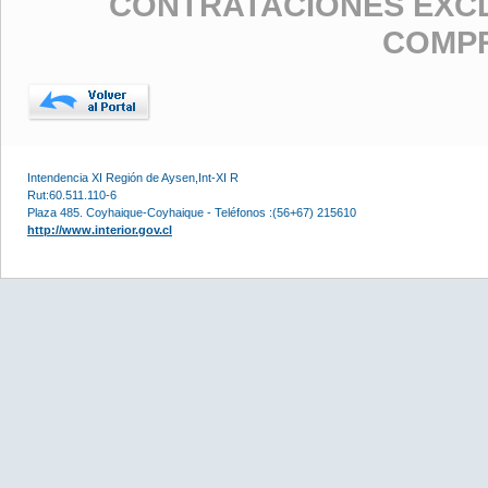
CONTRATACIONES EXCL
COMP
Intendencia XI Región de Aysen,Int-XI R
Rut:60.511.110-6
Plaza 485. Coyhaique-Coyhaique - Teléfonos :(56+67) 215610
http://www.interior.gov.cl