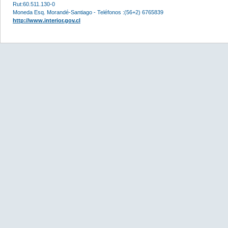
Rut:60.511.130-0
Moneda Esq. Morandé-Santiago - Teléfonos :(56+2) 6765839
http://www.interior.gov.cl