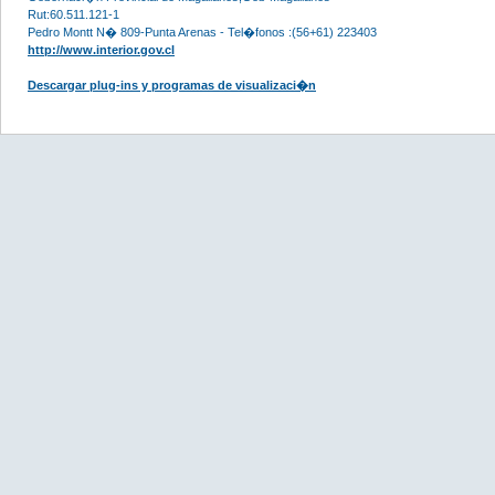
Rut:60.511.121-1
Pedro Montt N� 809-Punta Arenas - Tel�fonos :(56+61) 223403
http://www.interior.gov.cl
Descargar plug-ins y programas de visualizaci�n