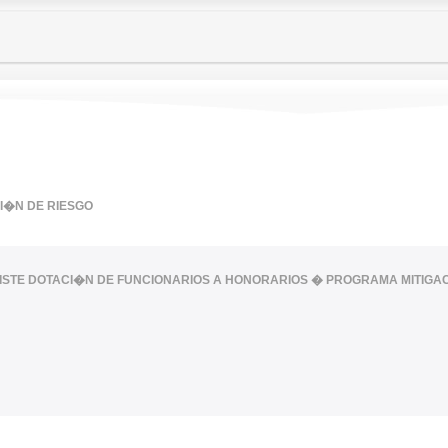
I�N DE RIESGO
XISTE DOTACI�N DE FUNCIONARIOS A HONORARIOS � PROGRAMA MITIGA