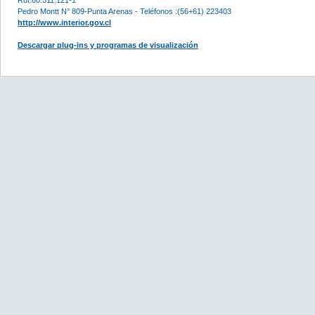
Pedro Montt N° 809-Punta Arenas - Teléfonos :(56+61) 223403
http://www.interior.gov.cl
Descargar plug-ins y programas de visualización