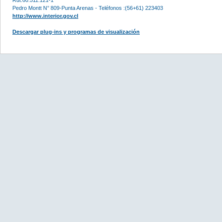
Pedro Montt N° 809-Punta Arenas - Teléfonos :(56+61) 223403
http://www.interior.gov.cl
Descargar plug-ins y programas de visualización