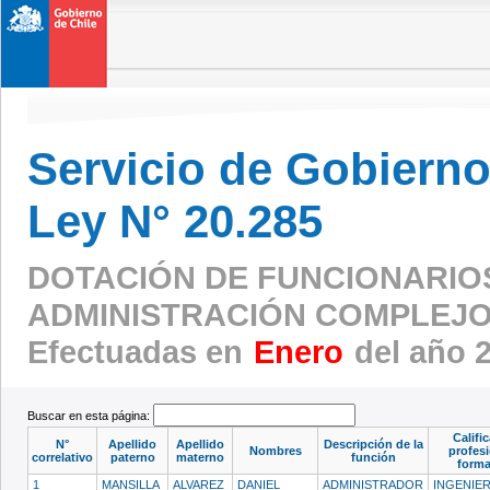
Servicio de Gobierno 
Ley N° 20.285
DOTACIÓN DE FUNCIONARIO
ADMINISTRACIÓN COMPLEJO
Efectuadas en
Enero
del año 
Buscar en esta página:
Califi
N°
Apellido
Apellido
Descripción de la
Nombres
profesi
correlativo
paterno
materno
función
forma
1
MANSILLA
ALVAREZ
DANIEL
ADMINISTRADOR
INGENIER