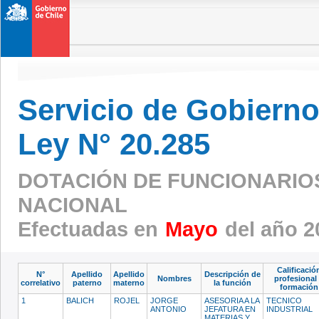
Servicio de Gobierno 
Ley N° 20.285
DOTACIÓN DE FUNCIONARIOS 
NACIONAL
Efectuadas en
Mayo
del año 2
Calificació
N°
Apellido
Apellido
Descripción de
Nombres
profesional
correlativo
paterno
materno
la función
formación
1
BALICH
ROJEL
JORGE
ASESORIA A LA
TECNICO
ANTONIO
JEFATURA EN
INDUSTRIAL
MATERIAS Y