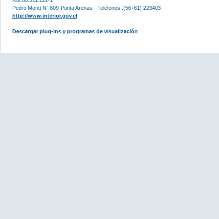
Pedro Montt N° 809-Punta Arenas - Teléfonos :(56+61) 223403
http://www.interior.gov.cl
Descargar plug-ins y programas de visualización