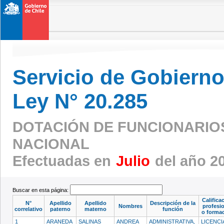
Servicio de Gobierno 
Ley N° 20.285
DOTACIÓN DE FUNCIONARIOS 
NACIONAL
Efectuadas en
Julio
del año 2
Buscar en esta página:
Califica
N°
Apellido
Apellido
Descripción de la
Nombres
profesi
correlativo
paterno
materno
función
o forma
1
ARANEDA
SALINAS
ANDREA
ADMINISTRATIVA,
LICENCI