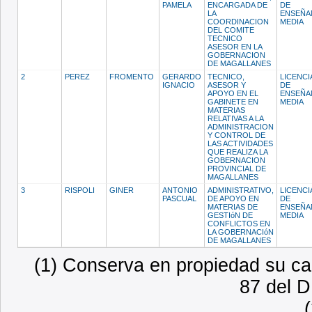
PAMELA
ENCARGADA DE
DE
LA
ENSEÑA
COORDINACION
MEDIA
DEL COMITE
TECNICO
ASESOR EN LA
GOBERNACION
DE MAGALLANES
2
PEREZ
FROMENTO
GERARDO
TECNICO,
LICENCI
IGNACIO
ASESOR Y
DE
APOYO EN EL
ENSEÑA
GABINETE EN
MEDIA
MATERIAS
RELATIVAS A LA
ADMINISTRACION
Y CONTROL DE
LAS ACTIVIDADES
QUE REALIZA LA
GOBERNACION
PROVINCIAL DE
MAGALLANES
3
RISPOLI
GINER
ANTONIO
ADMINISTRATIVO,
LICENCI
PASCUAL
DE APOYO EN
DE
MATERIAS DE
ENSEÑA
GESTIóN DE
MEDIA
CONFLICTOS EN
LA GOBERNACIóN
DE MAGALLANES
(1) Conserva en propiedad su car
87 del D