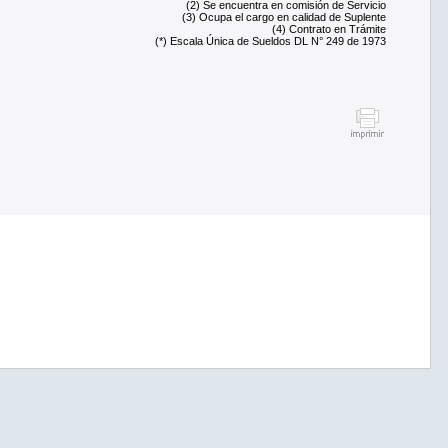
(2) Se encuentra en comisión de Servicio
(3) Ocupa el cargo en calidad de Suplente
(4) Contrato en Trámite
(*) Escala Única de Sueldos DL N° 249 de 1973