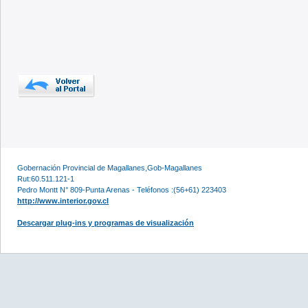
Gobernación Provincial de Magallanes,Gob-Magallanes
Rut:60.511.121-1
Pedro Montt N° 809-Punta Arenas - Teléfonos :(56+61) 223403
http://www.interior.gov.cl
Descargar plug-ins y programas de visualización