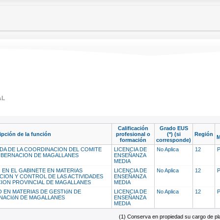
AL
Calificación
Grado EUS
ipción de la función
profesional o
(*) (si
Región
M
formación
corresponde)
DA DE LA COORDINACION DEL COMITE
LICENCIA DE
No Aplica
12
OBERNACION DE MAGALLANES
ENSEÑANZA
MEDIA
 EN EL GABINETE EN MATERIAS
LICENCIA DE
No Aplica
12
ACION Y CONTROL DE LAS ACTIVIDADES
ENSEÑANZA
CION PROVINCIAL DE MAGALLANES
MEDIA
O EN MATERIAS DE GESTIóN DE
LICENCIA DE
No Aplica
12
NACIóN DE MAGALLANES
ENSEÑANZA
MEDIA
(1) Conserva en propiedad su cargo de plan