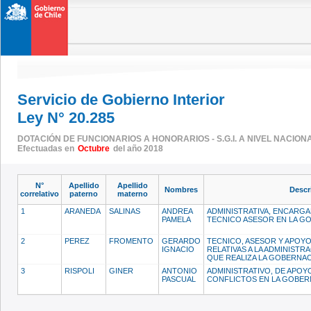
Servicio de Gobierno Interior
Ley N° 20.285
DOTACIÓN DE FUNCIONARIOS A HONORARIOS - S.G.I. A NIVEL NACION
Efectuadas en
Octubre
del año 2018
N°
Apellido
Apellido
Nombres
Descr
correlativo
paterno
materno
1
ARANEDA
SALINAS
ANDREA
ADMINISTRATIVA, ENCARGA
PAMELA
TECNICO ASESOR EN LA G
2
PEREZ
FROMENTO
GERARDO
TECNICO, ASESOR Y APOYO
IGNACIO
RELATIVAS A LA ADMINISTR
QUE REALIZA LA GOBERNA
3
RISPOLI
GINER
ANTONIO
ADMINISTRATIVO, DE APOY
PASCUAL
CONFLICTOS EN LA GOBER