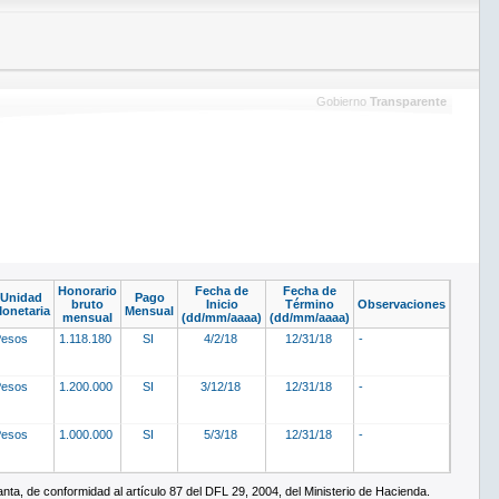
Gobierno
Transparente
Honorario
Fecha de
Fecha de
Unidad
Pago
bruto
Inicio
Término
Observaciones
onetaria
Mensual
mensual
(dd/mm/aaaa)
(dd/mm/aaaa)
Pesos
1.118.180
SI
4/2/18
12/31/18
-
Pesos
1.200.000
SI
3/12/18
12/31/18
-
Pesos
1.000.000
SI
5/3/18
12/31/18
-
ta, de conformidad al artículo 87 del DFL 29, 2004, del Ministerio de Hacienda.