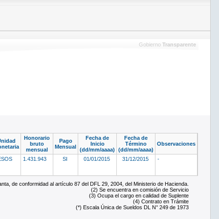
Gobierno
Transparente
Honorario
Fecha de
Fecha de
Unidad
Pago
bruto
Inicio
Término
Observaciones
netaria
Mensual
mensual
(dd/mm/aaaa)
(dd/mm/aaaa)
ESOS
1.431.943
SI
01/01/2015
31/12/2015
-
ta, de conformidad al artículo 87 del DFL 29, 2004, del Ministerio de Hacienda.
(2) Se encuentra en comisión de Servicio
(3) Ocupa el cargo en calidad de Suplente
(4) Contrato en Trámite
(*) Escala Única de Sueldos DL N° 249 de 1973