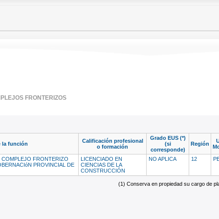
MPLEJOS FRONTERIZOS
Grado EUS (*)
Calificación profesional
 la función
(si
Región
o formación
Mo
corresponde)
L COMPLEJO FRONTERIZO
LICENCIADO EN
NO APLICA
12
P
OBERNACIóN PROVINCIAL DE
CIENCIAS DE LA
CONSTRUCCIÓN
(1) Conserva en propiedad su cargo de plan