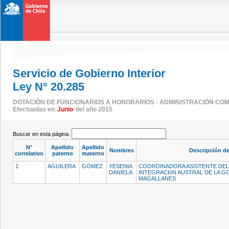
Servicio de Gobierno Interior
Ley N° 20.285
DOTACIÓN DE FUNCIONARIOS A HONORARIOS - ADMINISTRACIÓN CO
Efectuadas en
Junio
del año 2015
Buscar en esta página:
N°
Apellido
Apellido
Nombres
Descripción de
correlativo
paterno
materno
1
AGUILERA
GOMEZ
YESENIA
COORDINADORA ASISTENTE DE
DANIELA
INTEGRACIóN AUSTRAL DE LA G
MAGALLANES