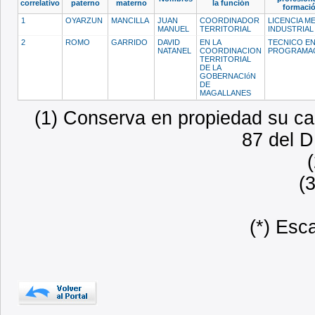
correlativo
paterno
materno
la función
formaci
1
OYARZUN
MANCILLA
JUAN
COORDINADOR
LICENCIA M
MANUEL
TERRITORIAL
INDUSTRIA
2
ROMO
GARRIDO
DAVID
EN LA
TECNICO E
NATANEL
COORDINACION
PROGRAMA
TERRITORIAL
DE LA
GOBERNACIóN
DE
MAGALLANES
(1) Conserva en propiedad su car
87 del D
(
(*) Esc