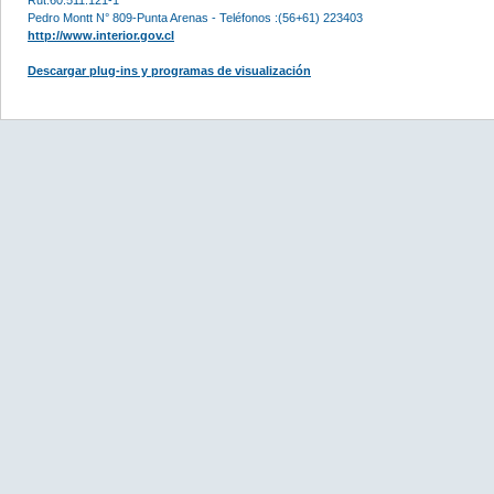
Pedro Montt N° 809-Punta Arenas - Teléfonos :(56+61) 223403
http://www.interior.gov.cl
Descargar plug-ins y programas de visualización