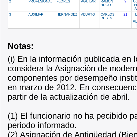
2
PROFESIONAL
FLORES
AGUILAR
RAMON
9
C
HUGO
P
A
3
AUXILIAR
HERNANDEZ
ABURTO
CARLOS
21
L
RUBEN
E
Notas:
(i) En la información publicada en
considera la Asignación de modern
componentes por desempeño institu
en marzo de 2012. En consecuencia
partir de la actualización de abril.
(1) El funcionario no ha pecibido 
periodo informado.
(2) Asignación de Antigüedad (Bien