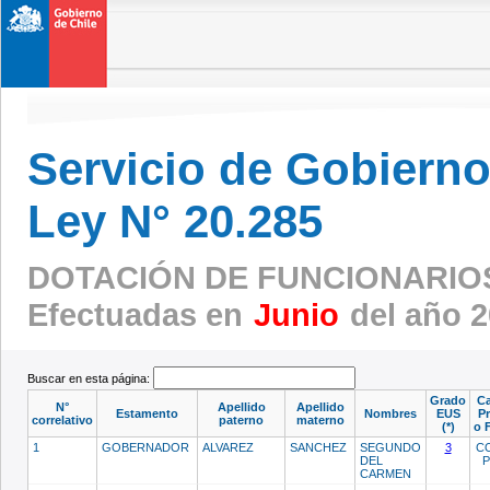
Servicio de Gobierno 
Ley N° 20.285
DOTACIÓN DE FUNCIONARIOS
Efectuadas en
Junio
del año 
Buscar en esta página:
Grado
Ca
N°
Apellido
Apellido
Estamento
Nombres
EUS
Pr
correlativo
paterno
materno
(*)
o 
1
GOBERNADOR
ALVAREZ
SANCHEZ
SEGUNDO
3
C
DEL
CARMEN