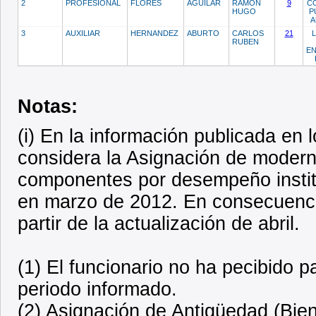
2
PROFESIONAL
FLORES
AGUILAR
RAMON
9
C
HUGO
P
A
3
AUXILIAR
HERNANDEZ
ABURTO
CARLOS
21
L
RUBEN
E
Notas:
(i) En la información publicada en
considera la Asignación de modern
componentes por desempeño institu
en marzo de 2012. En consecuencia
partir de la actualización de abril.
(1) El funcionario no ha pecibido 
periodo informado.
(2) Asignación de Antigüedad (Bien