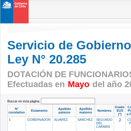
Servicio de Gobierno 
Ley N° 20.285
DOTACIÓN DE FUNCIONARIOS
Efectuadas en
Mayo
del año 2
Buscar en esta página:
Grado
Ca
N°
Apellido
Apellido
Estamento
Nombres
EUS
Pr
correlativo
paterno
materno
(*)
o 
1
GOBERNADOR
ALVAREZ
SANCHEZ
SEGUNDO
3
C
DEL
CARMEN