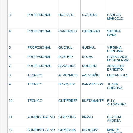
3
PROFESIONAL
HURTADO
OYARZUN
CARLOS
MARCELO
4
PROFESIONAL
CARRASCO
CARDENAS
SANDRA
GEDA
5
PROFESIONAL
GUENUL
GUENUL
VIRGINIA
PURISIMA
6
PROFESIONAL
POBLETE
ROJAS
CONSTANZA
MONTSERRAT
7
PROFESIONAL
SAAVEDRA
DOLLENZ
JOSE LUIS
ERNESTO
8
TECNICO
ALMONACID
AVENDAÑO
LUIS ANDRES
9
TECNICO
BORQUEZ
BARRIENTOS
JUANA
CRISTINA
10
TECNICO
GUTIERREZ
BUSTAMANTE
ELLY
ALEXANDRA
11
ADMINISTRATIVO
STAPPUNG
BRAVO
CLAUDIA
ANDREA
12
ADMINISTRATIVO
ORELLANA
MARQUEZ
MANUEL