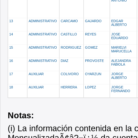
ANTONIO
13
ADMINISTRATIVO
CARCAMO
GAJARDO
EDGAR
ALBERTO
14
ADMINISTRATIVO
CASTILLO
REYES
JOSE
EDUARDO
15
ADMINISTRATIVO
RODRIGUEZ
GOMEZ
MARIELVI
MARUCELLA
16
ADMINISTRATIVO
DIAZ
PROVOSTE
ALEJANDRA
FABIOLA
17
AUXILIAR
COLIVORO
OYARZUN
JORGE
ALBERTO
18
AUXILIAR
HERRERA
LOPEZ
JORGE
FERNANDO
Notas:
(i) La información contenida en l
MensualizadaÃ¢â?¬ï¿½ da cuenta d