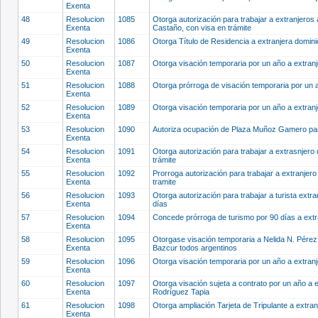
Exenta
48
Resolucion
1085
Otorga autorización para trabajar a extranjeros
Exenta
Castaño, con visa en trámite
49
Resolucion
1086
Otorga Título de Residencia a extranjera domini
Exenta
50
Resolucion
1087
Otorga visación temporaria por un año a extran
Exenta
51
Resolucion
1088
Otorga prórroga de visación temporaria por un 
Exenta
52
Resolucion
1089
Otorga visación temporaria por un año a extra
Exenta
53
Resolucion
1090
Autoriza ocupación de Plaza Muñoz Gamero pa
Exenta
54
Resolucion
1091
Otorga autorización para trabajar a extrasnjer
Exenta
trámite
55
Resolucion
1092
Prorroga autorización para trabajar a extranjer
Exenta
tramite
56
Resolucion
1093
Otorga autorización para trabajar a turista extr
Exenta
días
57
Resolucion
1094
Concede prórroga de turismo por 90 días a extr
Exenta
58
Resolucion
1095
Otorgase visación temporaria a Nelida N. Pérez
Exenta
Bazcur todos argentinos
59
Resolucion
1096
Otorga visación temporaria por un año a extra
Exenta
60
Resolucion
1097
Otorga visación sujeta a contrato por un año a e
Exenta
Rodríguez Tapia
61
Resolucion
1098
Otorga ampliación Tarjeta de Tripulante a extr
Exenta