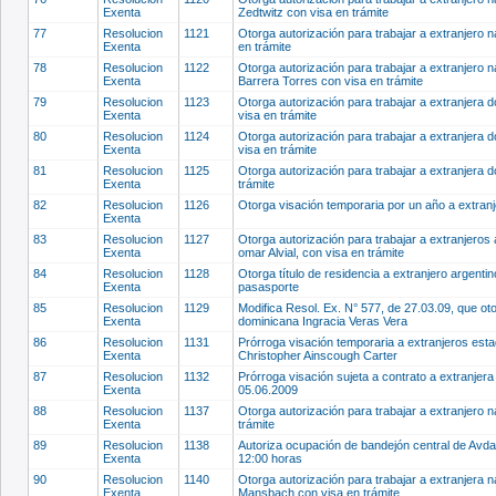
Exenta
Zedtwitz con visa en trámite
77
Resolucion
1121
Otorga autorización para trabajar a extranjero 
Exenta
en trámite
78
Resolucion
1122
Otorga autorización para trabajar a extranjero 
Exenta
Barrera Torres con visa en trámite
79
Resolucion
1123
Otorga autorización para trabajar a extranjera
Exenta
visa en trámite
80
Resolucion
1124
Otorga autorización para trabajar a extranjer
Exenta
visa en trámite
81
Resolucion
1125
Otorga autorización para trabajar a extranjera
Exenta
trámite
82
Resolucion
1126
Otorga visación temporaria por un año a extr
Exenta
83
Resolucion
1127
Otorga autorización para trabajar a extranjero
Exenta
omar Alvial, con visa en trámite
84
Resolucion
1128
Otorga título de residencia a extranjero argent
Exenta
pasasporte
85
Resolucion
1129
Modifica Resol. Ex. N° 577, de 27.03.09, que oto
Exenta
dominicana Ingracia Veras Vera
86
Resolucion
1131
Prórroga visación temporaria a extranjeros es
Exenta
Christopher Ainscough Carter
87
Resolucion
1132
Prórroga visación sujeta a contrato a extranjer
Exenta
05.06.2009
88
Resolucion
1137
Otorga autorización para trabajar a extranjero n
Exenta
trámite
89
Resolucion
1138
Autoriza ocupación de bandejón central de Avda.
Exenta
12:00 horas
90
Resolucion
1140
Otorga autorización para trabajar a extranjera 
Exenta
Mansbach con visa en trámite