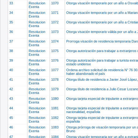
33
Resolucion
1070
Otorga visación temporario por un año a Osval
Exenta
34
Resolucion
1071
Otorga visación temporario por un año a Marian
Exenta
35
Resolucion
1072
Otorga visación temporario por un año a Cristi
Exenta
36
Resolucion
1073
Otorga visación temporario válida por un año a
Exenta
37
Resolucion
1074
Prorroga visación de residencia temporaria Da
Exenta
38
Resolucion
1075
Otorga autorización para trabajar a extranjeros 
Exenta
39
Resolucion
1076
Otorga autorización para trabajar a turista extr
Exenta
estado unidense
40
Resolucion
1077
Ordena archivo solicitud de residencia N° 76 30
Exenta
haber abandonado el país
41
Resolucion
1078
Otorga título de residencia a Javier José López
Exenta
42
Resolucion
1079
Otorga título de residencia a Julio Cesar Lozan
Exenta
43
Resolucion
1080
Otorga tarjeta especial de tripulante a extranje
Exenta
44
Resolucion
1081
Otorga tarjeta especial de tripulante a extranj
Exenta
nacionalidad, española
45
Resolucion
1082
Otorga tarjeta especial de tripulante a extranje
Exenta
española
46
Resolucion
1083
Otorga prórroga de visación temporaria por un a
Exenta
Bruno
47
Resolucion
1084
Otorga visación temporaria por un año a extra