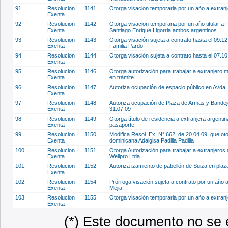
91
Resolucion
1141
Otorga visacion temporaria por un año a extranj
Exenta
92
Resolucion
1142
Otorga visacion temporaria por un año titular a
Exenta
Santiago Enrique Ligorria ambos argentinos
93
Resolucion
1143
Otorga visación sujeta a contrato hasta el 09.1
Exenta
Familia Pardo
94
Resolucion
1144
Otorga visación sujeta a contrato hasta el 07.1
Exenta
95
Resolucion
1146
Otorga autorización para trabajar a extranjero
Exenta
en trámite
96
Resolucion
1147
Autoriza ocupación de espacio público en Avda.
Exenta
97
Resolucion
1148
Autoriza ocupación de Plaza de Armas y Bandejó
Exenta
31.07.09
98
Resolucion
1149
Otorga título de residencia a extranjera argent
Exenta
pasaporte
99
Resolucion
1150
Modifica Resol. Ex. N° 662, de 20.04.09, que oto
Exenta
dominicana Adalgisa Padilla Padilla
100
Resolucion
1151
Otorga Autorización para trabajar a extranjeros
Exenta
Wellpro Ltda.
101
Resolucion
1152
Autoriza izamiento de pabellón de Suiza en plaz
Exenta
102
Resolucion
1154
Prórroga visación sujeta a contrato por un año
Exenta
Mejia
103
Resolucion
1155
Otorga visación temporaria por un año a extran
Exenta
(*) Este documento no se 