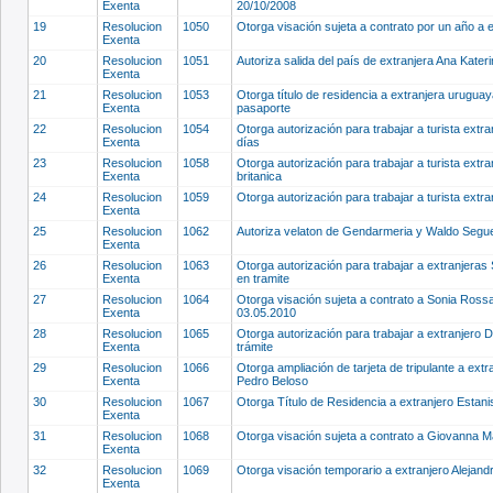
Exenta
20/10/2008
19
Resolucion
1050
Otorga visación sujeta a contrato por un año a 
Exenta
20
Resolucion
1051
Autoriza salida del país de extranjera Ana Kater
Exenta
21
Resolucion
1053
Otorga título de residencia a extranjera urugu
Exenta
pasaporte
22
Resolucion
1054
Otorga autorización para trabajar a turista extr
Exenta
días
23
Resolucion
1058
Otorga autorización para trabajar a turista ext
Exenta
britanica
24
Resolucion
1059
Otorga autorización para trabajar a turista extr
Exenta
25
Resolucion
1062
Autoriza velaton de Gendarmeria y Waldo Segue
Exenta
26
Resolucion
1063
Otorga autorización para trabajar a extranjeras
Exenta
en tramite
27
Resolucion
1064
Otorga visación sujeta a contrato a Sonia Ross
Exenta
03.05.2010
28
Resolucion
1065
Otorga autorización para trabajar a extranjero
Exenta
trámite
29
Resolucion
1066
Otorga ampliación de tarjeta de tripulante a ext
Exenta
Pedro Beloso
30
Resolucion
1067
Otorga Título de Residencia a extranjero Estanis
Exenta
31
Resolucion
1068
Otorga visación sujeta a contrato a Giovanna
Exenta
32
Resolucion
1069
Otorga visación temporario a extranjero Alejand
Exenta