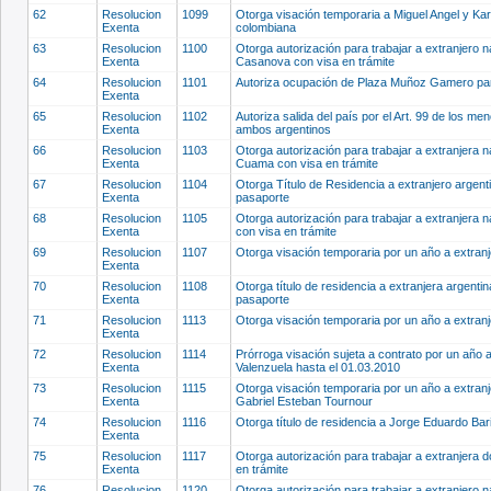
62
Resolucion
1099
Otorga visación temporaria a Miguel Angel y K
Exenta
colombiana
63
Resolucion
1100
Otorga autorización para trabajar a extranjero 
Exenta
Casanova con visa en trámite
64
Resolucion
1101
Autoriza ocupación de Plaza Muñoz Gamero par
Exenta
65
Resolucion
1102
Autoriza salida del país por el Art. 99 de los me
Exenta
ambos argentinos
66
Resolucion
1103
Otorga autorización para trabajar a extranjera 
Exenta
Cuama con visa en trámite
67
Resolucion
1104
Otorga Título de Residencia a extranjero argen
Exenta
pasaporte
68
Resolucion
1105
Otorga autorización para trabajar a extranjera
Exenta
con visa en trámite
69
Resolucion
1107
Otorga visación temporaria por un año a extranj
Exenta
70
Resolucion
1108
Otorga título de residencia a extranjera argen
Exenta
pasaporte
71
Resolucion
1113
Otorga visación temporaria por un año a extran
Exenta
72
Resolucion
1114
Prórroga visación sujeta a contrato por un año 
Exenta
Valenzuela hasta el 01.03.2010
73
Resolucion
1115
Otorga visación temporaria por un año a extranj
Exenta
Gabriel Esteban Tournour
74
Resolucion
1116
Otorga título de residencia a Jorge Eduardo Bar
Exenta
75
Resolucion
1117
Otorga autorización para trabajar a extranjera
Exenta
en trámite
76
Resolucion
1120
Otorga autorización para trabajar a extranjero 