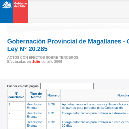
Gobernación Provincial de Magallanes -
Ley N° 20.285
ACTOS CON EFECTOS SOBRE TERCEROS
Efectuadas en
Julio
del año 2009
Buscar en esta página:
N°
Tipo de
Número
Nombre
correlativo
Norma
1
Resolucion
1026
Aprueba bases administrativas y llama a licitac
Exenta
de parkas para personal de la Gobernación
2
Resolucion
1031
Otorga autorización para trabajar a extranjero 
Exenta
3
Resolucion
1032
Otorga autorización para trabajar a turista extra
Exenta
30 días