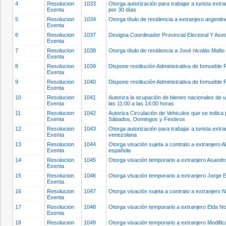
4
Resolucion
1033
Otorga autorización para trabajar a turista extr
Exenta
por 30 días
5
Resolucion
1034
Otorga título de residencia a extranjero argent
Exenta
6
Resolucion
1037
Designa Coordinador Provincial Electoral Y Ase
Exenta
7
Resolucion
1038
Otorga título de residencia a José nicolás Mafi
Exenta
8
Resolucion
1039
Dispone restitución Administrativa de Inmueble 
Exenta
9
Resolucion
1040
Dispone restitución Administrativa de Inmueble 
Exenta
10
Resolucion
1041
Autoriza la ocupación de bienes nacionales de 
Exenta
las 11:00 a las 14:00 horas
11
Resolucion
1042
Autoriza Circulación de Vehiculos que se indica 
Exenta
Sábados, Domingos y Festivos
12
Resolucion
1043
Otorga autorización para trabajar a turista ex
Exenta
venezolana
13
Resolucion
1044
Otorga visación sujeta a contrato a extranjero 
Exenta
española
14
Resolucion
1045
Otorga visación temporario a extranjero Asandr
Exenta
15
Resolucion
1046
Otorga visación temporario a extranjero Jorge E
Exenta
16
Resolucion
1047
Otorga visación sujeta a contrato a extranjer
Exenta
17
Resolucion
1048
Otorga visación temporario a extranjero Elda 
Exenta
18
Resolucion
1049
Otorga visación temporario a extranjero Modific