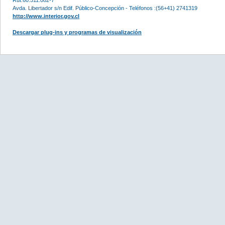
Avda. Libertador s/n Edif. Público-Concepción - Teléfonos :(56+41) 2741319
http://www.interior.gov.cl
Descargar plug-ins y programas de visualización