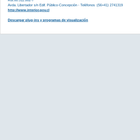
Avda. Libertador s/n Edif. Público-Concepción - Teléfonos :(56+41) 2741319
http://www.interior.gov.cl
Descargar plug-ins y programas de visualización