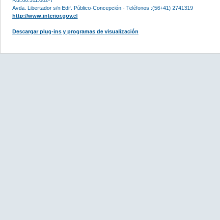
Avda. Libertador s/n Edif. Público-Concepción - Teléfonos :(56+41) 2741319
http://www.interior.gov.cl
Descargar plug-ins y programas de visualización