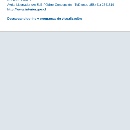
Avda. Libertador s/n Edif. Público-Concepción - Teléfonos :(56+41) 2741319
http://www.interior.gov.cl
Descargar plug-ins y programas de visualización