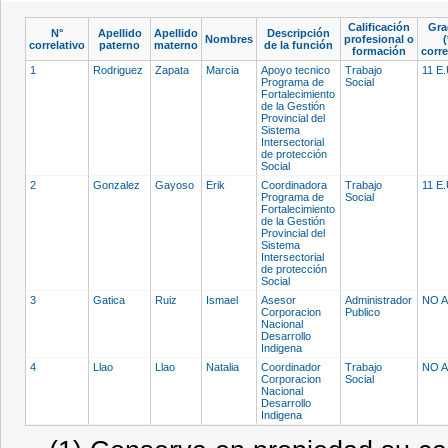
Calificación
Gra
N°
Apellido
Apellido
Descripción
Nombres
profesional o
(
correlativo
paterno
materno
de la función
formación
corr
1
Rodriguez
Zapata
Marcia
Apoyo tecnico
Trabajo
11 E
Programa de
Social
Fortalecimiento
de la Gestión
Provincial del
Sistema
Intersectorial
de protección
Social
2
Gonzalez
Gayoso
Erik
Coordinadora
Trabajo
11 E
Programa de
Social
Fortalecimiento
de la Gestión
Provincial del
Sistema
Intersectorial
de protección
Social
3
Gatica
Ruiz
Ismael
Asesor
Administrador
NO 
Corporacion
Publico
Nacional
Desarrollo
Indigena
4
Llao
Llao
Natalia
Coordinador
Trabajo
NO 
Corporacion
Social
Nacional
Desarrollo
Indigena