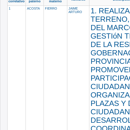
correlativo
paterno
materno
1
ACOSTA
FIERRO
JAIME
1. REALIZA
ARTURO
TERRENO,
DEL MARC
GESTIóN 
DE LA RES
GOBERNA
PROVINCIA
PROMOVE
PARTICIPA
CIUDADAN
ORGANIZA
PLAZAS Y
CIUDADANO
DESARROL
COORDINA