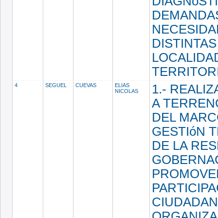
DIAGNóST
DEMANDA
NECESIDA
DISTINTAS
LOCALIDA
TERRITOR
4
SEGUEL
CUEVAS
ELIAS
1.- REALIZ
NICOLAS
A TERREN
DEL MARC
GESTIóN 
DE LA RES
GOBERNACI
PROMOVE
PARTICIPA
CIUDADAN
ORGANIZA