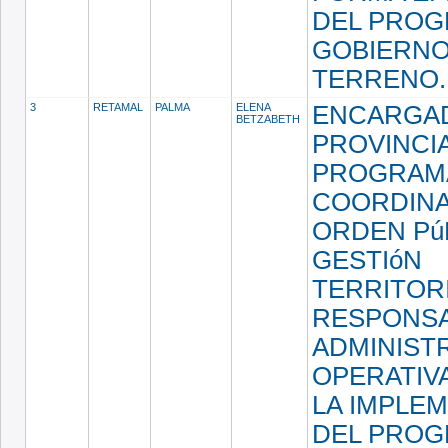
DEL PRO
GOBIERNO
TERRENO
3
RETAMAL
PALMA
ELENA
ENCARGA
BETZABETH
PROVINCI
PROGRAM
COORDINA
ORDEN Pú
GESTIóN
TERRITORI
RESPONS
ADMINISTR
OPERATIV
LA IMPLE
DEL PRO