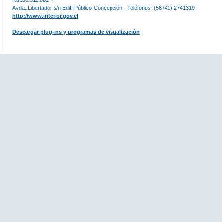
Avda. Libertador s/n Edif. Público-Concepción - Teléfonos :(56+41) 2741319
http://www.interior.gov.cl
Descargar plug-ins y programas de visualización