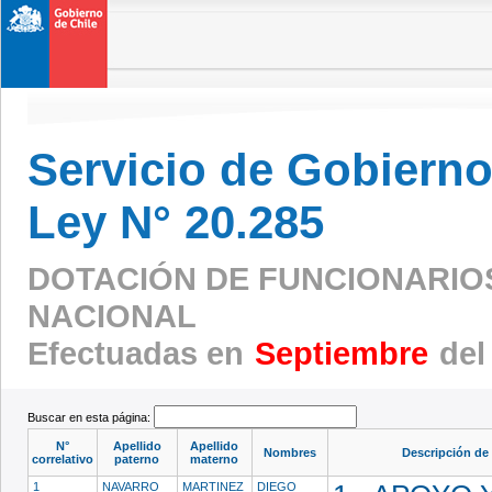
Servicio de Gobierno 
Ley N° 20.285
DOTACIÓN DE FUNCIONARIOS 
NACIONAL
Efectuadas en
Septiembre
del
Buscar en esta página:
N°
Apellido
Apellido
Nombres
Descripción de 
correlativo
paterno
materno
1
NAVARRO
MARTINEZ
DIEGO