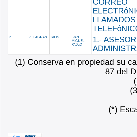
CORREO
ELECTRóNI
LLAMADOS
TELEFóNIC
2
VILLAGRAN
RIOS
IVAN
1.- ASESOR
MIGUEL
PABLO
ADMINISTR
(1) Conserva en propiedad su car
87 del D
(
(*) Esc