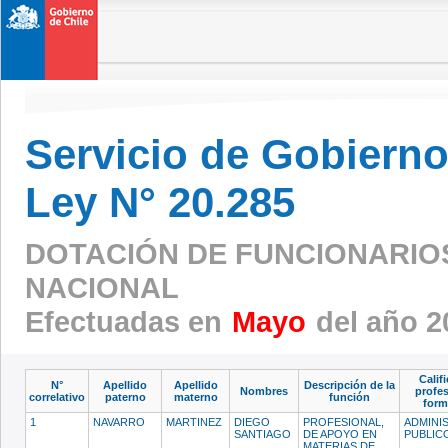
Servicio de Gobierno 
Ley N° 20.285
DOTACIÓN DE FUNCIONARIOS 
NACIONAL
Efectuadas en
Mayo
del año 2
Calif
N°
Apellido
Apellido
Descripción de la
Nombres
profes
correlativo
paterno
materno
función
form
1
NAVARRO
MARTINEZ
DIEGO
PROFESIONAL,
ADMINI
SANTIAGO
DE APOYO EN
PUBLIC
MATERIAS DE