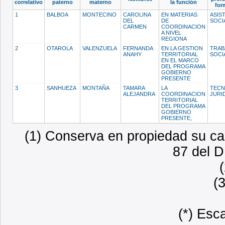
correlativo
paterno
materno
la función
for
1
BALBOA
MONTECINO
CAROLINA
EN MATERIAS
ASIS
DEL
DE
SOCI
CARMEN
COORDINACION
A NIVEL
REGIONA
2
OTAROLA
VALENZUELA
FERNANDA
EN LA GESTION
TRAB
ANAHY
TERRITORIAL
SOCI
EN EL MARCO
DEL PROGRAMA
GOBIERNO
PRESENTE
3
SANHUEZA
MONTAÑA
TAMARA
LA
TECN
ALEJANDRA
COORDINACION
JURI
TERRITORIAL
DEL PROGRAMA
GOBIERNO
PRESENTE,
(1) Conserva en propiedad su car
87 del D
(
(*) Esc