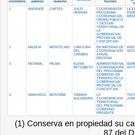
correlativo
paterno
materno
función
f
1
ANDRADE
CARTES
JULIO
COORDINADOR
LICE
HERNAN
PROGRAMA
ENS
COORDINACIóN,
MED
ORDEN PúBLICO
Y GESTIóN
TERRITORIAL DE
LA
GOBERNACIóN
PROVINCIAL DE
CONCEPCIóN
2
BALBOA
MONTECINO
CAROLINA
EN MATERIAS DE
ASIS
DEL
COORDINACION
SOC
CARMEN
A NIVEL
REGIONA
3
RETAMAL
PALMA
ELENA
ADMINISTRATIVA,
ADM
BETZABETH
COORDINADORA
HOT
DEL PROGRAMA
GOBIERNO EN
TERRENO EN LA
GOBERNACIóN
PROVINCIAL DE
CONCEPCIóN
4
SANHUEZA
MONTAÑA
TAMARA
LA
TEC
ALEJANDRA
COORDINACION
JUR
TERRITORIAL
DEL PROGRAMA
GOBIERNO
PRESENTE,
(1) Conserva en propiedad su car
87 del D