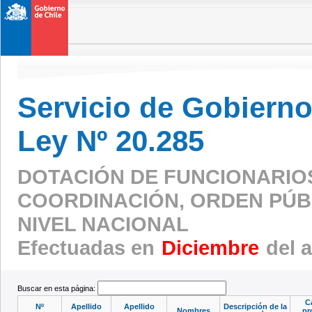
Servicio de Gobierno 
Ley Nº 20.285
DOTACIÓN DE FUNCIONARIO
COORDINACIÓN, ORDEN PÚBL
NIVEL NACIONAL
Efectuadas en
Diciembre
del 
Buscar en esta página:
Ca
Nº
Apellido
Apellido
Descripción de la
Nombres
pr