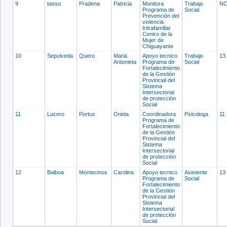
9
tasso
Pradena
Patricia
Monitora
Trabajo
NO
Programa de
Social
Prevención del
violencia
Intrafamiliar
Centro de la
Mujer de
Chiguayante
10
Sepulveda
Quero
Maria
Apoyo tecnico
Trabajo
13
Antonieta
Programa de
Social
Fortalecimiento
de la Gestión
Provincial del
Sistema
Intersectorial
de protección
Social
11
Lucero
Portus
Orieta
Coordinadora
Psicologa
11
Programa de
Fortalecimiento
de la Gestión
Provincial del
Sistema
Intersectorial
de protección
Social
12
Balboa
Montecinos
Carolina
Apoyo tecnico
Asistente
13
Programa de
Social
Fortalecimiento
de la Gestión
Provincial del
Sistema
Intersectorial
de protección
Social