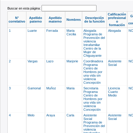
Buscar en esta página:
Calificación
G
N°
Apellido
Apellido
Descripción
profesional
Nombres
correlativo
paterno
materno
de la función
o
co
formación
1
Luarte
Ferrada
Maria
Abogada
Abogada
NO
Cecilia
Programa de
Prevención del
violencia
Intrafamiliar
Centro de la
Mujer de
Chiguayante
2
Vargas
Lazo
Marjorie
Coordinadora
Asistente
NO
Programa
Social
Centro de
Hombres por
una vida sin
violencia
Concepción
3
Gamonal
Muñoz
Maria
Secretaria
Licencia
NO
Programa
Cuarto
Centro de
Medio
Hombres por
una vida sin
violencia
Concepción
4
Melo
Araya
Carla
Asistente
Asistente
NO
Social
Social
Programa de
Prevención del
violencia
Intrafamiliar