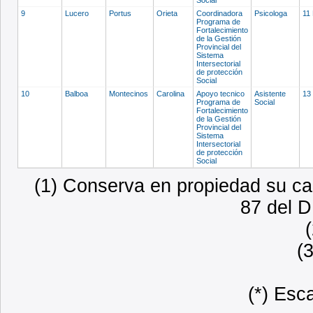
9
Lucero
Portus
Orieta
Coordinadora
Psicologa
11
Programa de
Fortalecimiento
de la Gestión
Provincial del
Sistema
Intersectorial
de protección
Social
10
Balboa
Montecinos
Carolina
Apoyo tecnico
Asistente
13
Programa de
Social
Fortalecimiento
de la Gestión
Provincial del
Sistema
Intersectorial
de protección
Social
(1) Conserva en propiedad su car
87 del D
(
(*) Esc