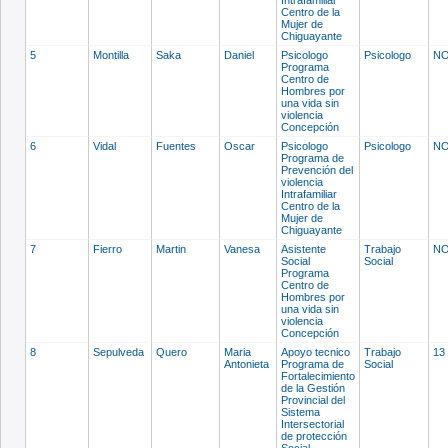
Centro de la
Mujer de
Chiguayante
5
Montilla
Saka
Daniel
Psicologo
Psicologo
NO
Programa
Centro de
Hombres por
una vida sin
violencia
Concepción
6
Vidal
Fuentes
Oscar
Psicologo
Psicologo
NO
Programa de
Prevención del
violencia
Intrafamiliar
Centro de la
Mujer de
Chiguayante
7
Fierro
Martin
Vanesa
Asistente
Trabajo
NO
Social
Social
Programa
Centro de
Hombres por
una vida sin
violencia
Concepción
8
Sepulveda
Quero
Maria
Apoyo tecnico
Trabajo
13
Antonieta
Programa de
Social
Fortalecimiento
de la Gestión
Provincial del
Sistema
Intersectorial
de protección
Social