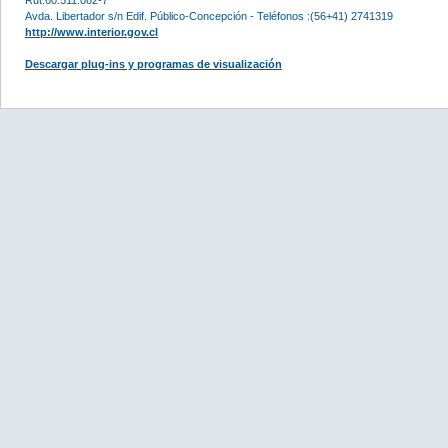
Avda. Libertador s/n Edif. Público-Concepción - Teléfonos :(56+41) 2741319
http://www.interior.gov.cl
Descargar plug-ins y programas de visualización