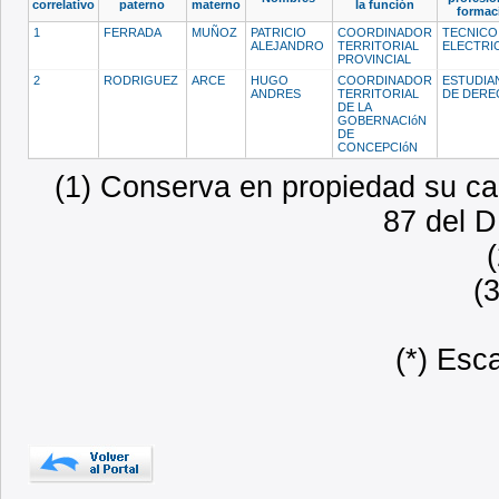
correlativo
paterno
materno
la función
formac
1
FERRADA
MUÑOZ
PATRICIO
COORDINADOR
TECNICO
ALEJANDRO
TERRITORIAL
ELECTRI
PROVINCIAL
2
RODRIGUEZ
ARCE
HUGO
COORDINADOR
ESTUDIA
ANDRES
TERRITORIAL
DE DER
DE LA
GOBERNACIóN
DE
CONCEPCIóN
(1) Conserva en propiedad su car
87 del D
(
(*) Esc