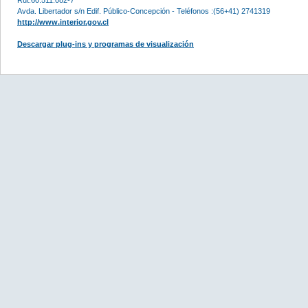
Avda. Libertador s/n Edif. Público-Concepción - Teléfonos :(56+41) 2741319
http://www.interior.gov.cl
Descargar plug-ins y programas de visualización