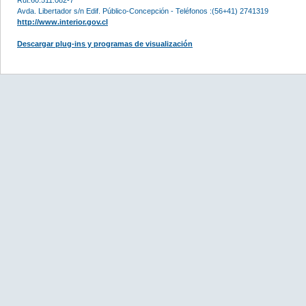
Avda. Libertador s/n Edif. Público-Concepción - Teléfonos :(56+41) 2741319
http://www.interior.gov.cl
Descargar plug-ins y programas de visualización