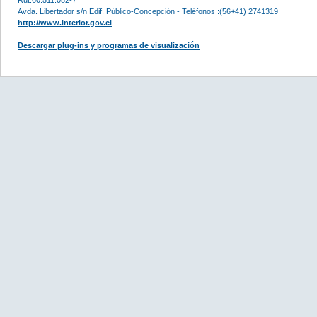
Avda. Libertador s/n Edif. Público-Concepción - Teléfonos :(56+41) 2741319
http://www.interior.gov.cl
Descargar plug-ins y programas de visualización