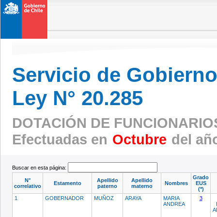
Servicio de Gobierno 
Ley N° 20.285
DOTACIÓN DE FUNCIONARIOS
Efectuadas en
Octubre
del añ
Buscar en esta página:
Grado
N°
Apellido
Apellido
Estamento
Nombres
EUS
correlativo
paterno
materno
(*)
1
GOBERNADOR
MUÑOZ
ARAYA
MARIA
3
ANDREA
A